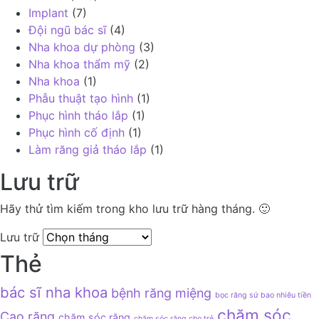
tạo
Implant
(7)
hình
Đội ngũ bác sĩ
(4)
Bảng
Nha khoa dự phòng
(3)
giá
Nha khoa thẩm mỹ
(2)
Tin
Nha khoa
(1)
tức
Phẫu thuật tạo hình
(1)
Đội
Phục hình tháo lắp
(1)
ngũ
Phục hình cố định
(1)
bác
Làm răng giả tháo lắp
(1)
sĩ
Lưu trữ
Đặt
lịch
Hãy thử tìm kiếm trong kho lưu trữ hàng tháng. 🙂
khám
Lưu trữ
Thẻ
bác sĩ nha khoa
bệnh răng miệng
bọc răng sứ bao nhiêu tiền
chăm sóc
Cao răng
chăm sóc răng
chăm sóc răng cho trẻ