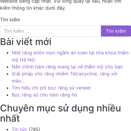
Website đang cập nhật. Vui lòng quay lại sau, hoặc tìm
Phục
kiếm thông tin khác dưới đây.
hình
tháo
Tìm kiếm
lắp
Nha
chu
Bài viết mới
Nắn
chỉnh
Nhổ răng khôn mọc ngầm an toàn tại nha khoa thẩm
Răng
mỹ Hà Nội
trẻ em
Nắn chỉnh hàm răng mang lại vẻ thẩm mỹ cho bạn
Làm
Giải pháp cho răng nhiễm Tétracycline, răng xỉn
răng
màu…
giả
Tìm hiểu chi phí bọc răng sứ veneer
tháo
Bọc răng sứ cho hàm răng hô
lắp
Chuyên mục sử dụng nhiều
Tiểu
phẫu
nhất
Phẫu
thuật
Tin tức
(745)