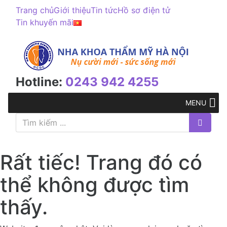
Trang chủ
Giới thiệu
Tin tức
Hồ sơ điện tử
Tin khuyến mãi
Giới
thiệu
Nha khoa
Hotline:
0243 942 4255
Nha
khoa
thẩm
mỹ
Nha
khoa
Rất tiếc! Trang đó có
dự
phòng
thể không được tìm
Implant
Phục
thấy.
hình cố
định