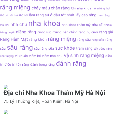
răng miệng
chảy máu chân răng
Chỉ nha khoa
hôi miệng
hơi
làm răng sứ ở đâu tốt nhất
lấy cao răng
thở có mùi
hơi thở hôi
men răng
nha khoa
nha chu
nha sĩ
nha khoa thẩm mỹ
mùi hôi
Nhiễm
niềng răng
răng giả
nước súc miệng
nắn chỉnh răng
nụ cười
trùng huyết
răng miệng
Răng Hàm Mặt
răng khôn
răng sâu
răng
răng số 8
sâu răng
sức khỏe
trám răng
sữa
sâu răng sữa
tẩy trắng răng
Vệ sinh răng miệng
vi khuẩn
viêm lợi
viêm nha chu
điều
chất lượng
đánh răng
trị
điều trị tủy răng
đánh bóng răng
Địa chỉ Nha Khoa Thẩm Mỹ Hà Nội
75 Lý Thường Kiệt, Hoàn Kiếm, Hà Nội