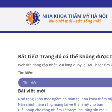
Giới
thiệu
Nha
khoa
Nha
khoa
thẩm
mỹ
Rất tiếc! Trang đó có thể không được 
Nha
khoa
Website đang cập nhật. Vui lòng quay lại sau, hoặc tìm 
dự
Tìm kiếm
phòng
Implant
Phục
Bài viết mới
hình cố
định
Nhổ răng khôn mọc ngầm an toàn tại nha khoa thẩm m
Phục
Nắn chỉnh hàm răng mang lại vẻ thẩm mỹ cho bạn
hình
Giải pháp cho răng nhiễm Tétracycline, răng xỉn màu…