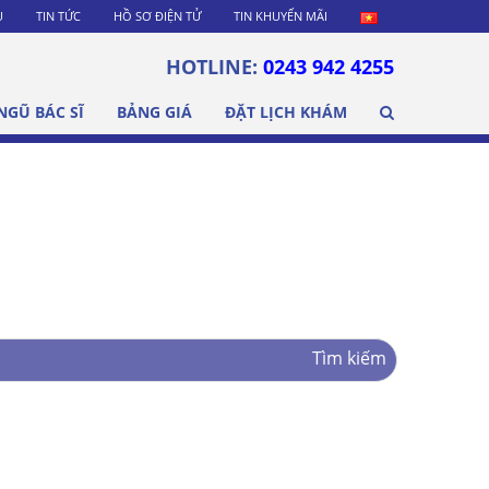
U
TIN TỨC
HỒ SƠ ĐIỆN TỬ
TIN KHUYẾN MÃI
HOTLINE:
0243 942 4255
NGŨ BÁC SĨ
BẢNG GIÁ
ĐẶT LỊCH KHÁM