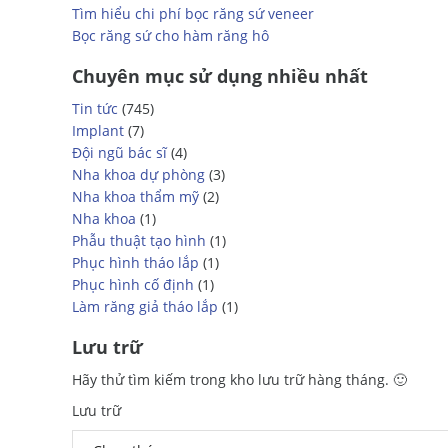
tháo
Tìm hiểu chi phí bọc răng sứ veneer
lắp
Bọc răng sứ cho hàm răng hô
Nha
chu
Chuyên mục sử dụng nhiều nhất
Nắn
Tin tức
(745)
chỉnh
Implant
(7)
Răng
Đội ngũ bác sĩ
(4)
trẻ em
Nha khoa dự phòng
(3)
Làm
Nha khoa thẩm mỹ
(2)
răng
Nha khoa
(1)
giả
Phẫu thuật tạo hình
(1)
tháo
Phục hình tháo lắp
(1)
lắp
Phục hình cố định
(1)
Tiểu
Làm răng giả tháo lắp
(1)
phẫu
Phẫu
Lưu trữ
thuật
tạo
Hãy thử tìm kiếm trong kho lưu trữ hàng tháng. 🙂
hình
Lưu trữ
Bảng
giá