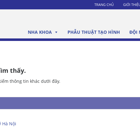
TRANG CHỦ
GIỚI THIỆ
NHA KHOA
PHẪU THUẬT TẠO HÌNH
ĐỘI 
tìm thấy.
kiếm thông tin khác dưới đây.
ỹ Hà Nội