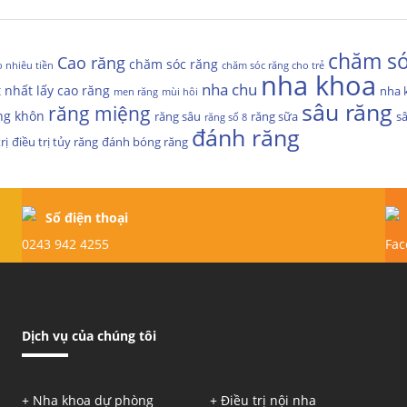
chăm só
Cao răng
chăm sóc răng
o nhiêu tiền
chăm sóc răng cho trẻ
nha khoa
nha chu
t nhất
lấy cao răng
nha 
men răng
mùi hôi
sâu răng
răng miệng
ng khôn
răng sâu
răng sữa
s
răng số 8
đánh răng
rị
điều trị tủy răng
đánh bóng răng
Số điện thoại
0243 942 4255
Fac
Dịch vụ
của chúng tôi
+ Nha khoa dự phòng
+ Điều trị nội nha