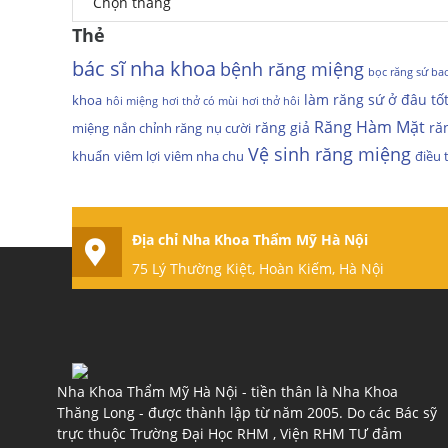
Tin
Thẻ
tức
Đội
bác sĩ nha khoa
bệnh răng miệng
bọc răng sứ ba
ngũ
làm răng sứ ở đâu tố
khoa
hôi miệng
hơi thở có mùi
hơi thở hôi
bác
Răng Hàm Mặt
sĩ
răng giả
ră
miệng
nắn chỉnh răng
nụ cười
Đặt
Vệ sinh răng miệng
khuẩn
viêm lợi
viêm nha chu
điều t
lịch
khám
Địa chỉ Nha Khoa Thẩm Mỹ Hà Nội
75 Lý Thường Kiệt, Hoàn Kiếm, Hà Nội
Nha Khoa Thẩm Mỹ Hà Nội - tiền thân là Nha Khoa
Thăng Long - được thành lập từ năm 2005. Do các Bác sỹ
trực thuộc Trường Đại Học RHM , Viện RHM TƯ đảm