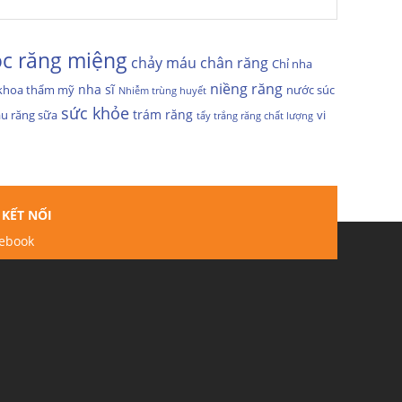
c răng miệng
chảy máu chân răng
Chỉ nha
niềng răng
nha sĩ
khoa thẩm mỹ
nước súc
Nhiễm trùng huyết
sức khỏe
trám răng
âu răng sữa
vi
tẩy trắng răng chất lượng
KẾT NỐI
ebook