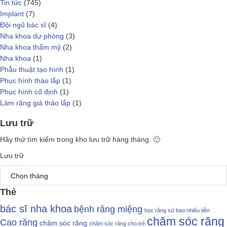
Tin tức
(745)
Implant
(7)
Đội ngũ bác sĩ
(4)
Nha khoa dự phòng
(3)
Nha khoa thẩm mỹ
(2)
Nha khoa
(1)
Phẫu thuật tạo hình
(1)
Phục hình tháo lắp
(1)
Phục hình cố định
(1)
Làm răng giả tháo lắp
(1)
Lưu trữ
Hãy thử tìm kiếm trong kho lưu trữ hàng tháng. 🙂
Lưu trữ
Thẻ
bác sĩ nha khoa
bệnh răng miệng
bọc răng sứ bao nhiêu tiền
chăm sóc răng
Cao răng
chăm sóc răng
chăm sóc răng cho trẻ