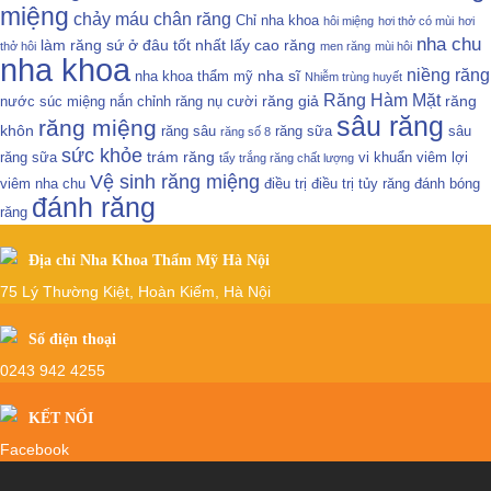
miệng
chảy máu chân răng
Chỉ nha khoa
hôi miệng
hơi thở có mùi
hơi
nha chu
làm răng sứ ở đâu tốt nhất
lấy cao răng
thở hôi
men răng
mùi hôi
nha khoa
niềng răng
nha sĩ
nha khoa thẩm mỹ
Nhiễm trùng huyết
Răng Hàm Mặt
răng giả
răng
nước súc miệng
nắn chỉnh răng
nụ cười
sâu răng
răng miệng
khôn
răng sâu
răng sữa
sâu
răng số 8
sức khỏe
trám răng
răng sữa
vi khuẩn
viêm lợi
tẩy trắng răng chất lượng
Vệ sinh răng miệng
viêm nha chu
điều trị
điều trị tủy răng
đánh bóng
đánh răng
răng
Địa chỉ Nha Khoa Thẩm Mỹ Hà Nội
75 Lý Thường Kiệt, Hoàn Kiếm, Hà Nội
Số điện thoại
0243 942 4255
KẾT NỐI
Facebook