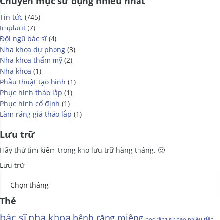
Chuyên mục sử dụng nhiều nhất
Tin tức
(745)
Implant
(7)
Đội ngũ bác sĩ
(4)
Nha khoa dự phòng
(3)
Nha khoa thẩm mỹ
(2)
Nha khoa
(1)
Phẫu thuật tạo hình
(1)
Phục hình tháo lắp
(1)
Phục hình cố định
(1)
Làm răng giả tháo lắp
(1)
Lưu trữ
Hãy thử tìm kiếm trong kho lưu trữ hàng tháng. 🙂
Lưu trữ
Thẻ
bác sĩ nha khoa
bệnh răng miệng
bọc răng sứ bao nhiêu tiền