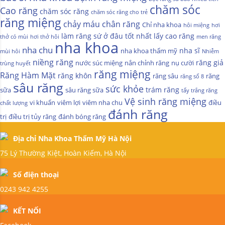
chăm sóc
Cao răng
chăm sóc răng
chăm sóc răng cho trẻ
răng miệng
chảy máu chân răng
Chỉ nha khoa
hôi miệng
hơi
làm răng sứ ở đâu tốt nhất
lấy cao răng
thở có mùi
hơi thở hôi
men răng
nha khoa
nha chu
nha sĩ
nha khoa thẩm mỹ
mùi hôi
Nhiễm
niềng răng
răng giả
nước súc miệng
nắn chỉnh răng
nụ cười
trùng huyết
răng miệng
Răng Hàm Mặt
răng khôn
răng sâu
răng
răng số 8
sâu răng
sức khỏe
trám răng
sữa
sâu răng sữa
tẩy trắng răng
Vệ sinh răng miệng
vi khuẩn
viêm lợi
viêm nha chu
điều
chất lượng
đánh răng
trị
điều trị tủy răng
đánh bóng răng
Địa chỉ Nha Khoa Thẩm Mỹ Hà Nội
75 Lý Thường Kiệt, Hoàn Kiếm, Hà Nội
Số điện thoại
0243 942 4255
KẾT NỐI