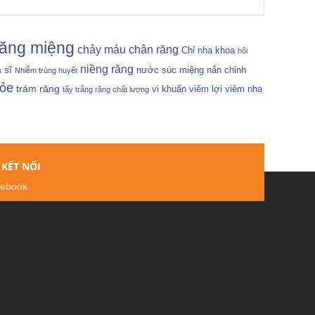
răng miệng
chảy máu chân răng
Chỉ nha khoa
hôi
niềng răng
 sĩ
nước súc miệng
nắn chỉnh
Nhiễm trùng huyết
hỏe
trám răng
vi khuẩn
viêm lợi
viêm nha
tẩy trắng răng chất lượng
KẾT NỐI
ebook