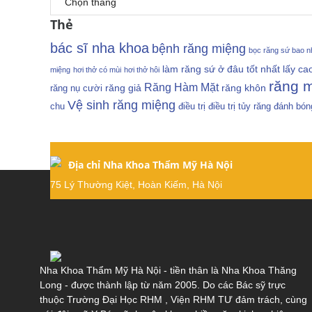
Tin
Thẻ
tức
Đội
bác sĩ nha khoa
bệnh răng miệng
bọc răng sứ bao nh
ngũ
làm răng sứ ở đâu tốt nhất
lấy ca
miệng
hơi thở có mùi
hơi thở hôi
bác
răng 
Răng Hàm Mặt
răng giả
răng khôn
răng
nụ cười
sĩ
Vệ sinh răng miệng
Đặt
chu
điều trị
điều trị tủy răng
đánh bón
lịch
khám
Địa chỉ Nha Khoa Thẩm Mỹ Hà Nội
75 Lý Thường Kiệt, Hoàn Kiếm, Hà Nội
Nha Khoa Thẩm Mỹ Hà Nội - tiền thân là Nha Khoa Thăng
Long - được thành lập từ năm 2005. Do các Bác sỹ trực
thuộc Trường Đại Học RHM , Viện RHM TƯ đảm trách, cùng