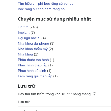
tháo
Tìm hiểu chi phí bọc răng sứ veneer
lắp
Bọc răng sứ cho hàm răng hô
Nha
chu
Chuyên mục sử dụng nhiều nhất
Nắn
Tin tức
(745)
chỉnh
Implant
(7)
Răng
Đội ngũ bác sĩ
(4)
trẻ em
Nha khoa dự phòng
(3)
Làm
Nha khoa thẩm mỹ
(2)
răng
Nha khoa
(1)
giả
Phẫu thuật tạo hình
(1)
tháo
Phục hình tháo lắp
(1)
lắp
Phục hình cố định
(1)
Tiểu
Làm răng giả tháo lắp
(1)
phẫu
Phẫu
Lưu trữ
thuật
tạo
Hãy thử tìm kiếm trong kho lưu trữ hàng tháng. 🙂
hình
Lưu trữ
Bảng
giá