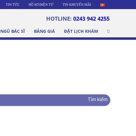
TIN TỨC
HỒ SƠ ĐIỆN TỬ
TIN KHUYẾN MÃI
HOTLINE:
0243 942 4255
 NGŨ BÁC SĨ
BẢNG GIÁ
ĐẶT LỊCH KHÁM