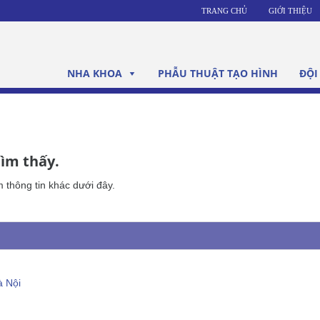
TRANG CHỦ
GIỚI THIỆU
NHA KHOA
PHẪU THUẬT TẠO HÌNH
ĐỘI
tìm thấy.
m thông tin khác dưới đây.
à Nội