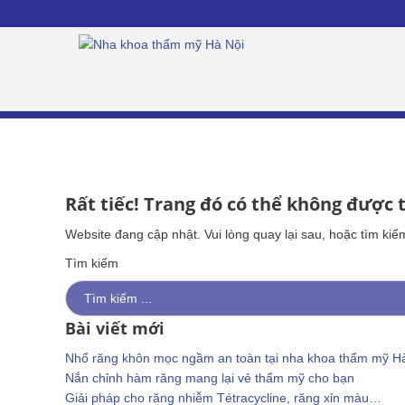
Giới
thiệu
Nha
khoa
Nha
khoa
thẩm
mỹ
Rất tiếc! Trang đó có thể không được 
Nha
khoa
Website đang cập nhật. Vui lòng quay lại sau, hoặc tìm kiế
dự
Tìm kiếm
phòng
Implant
Phục
Bài viết mới
hình cố
định
Nhổ răng khôn mọc ngầm an toàn tại nha khoa thẩm mỹ H
Phục
Nắn chỉnh hàm răng mang lại vẻ thẩm mỹ cho bạn
hình
Giải pháp cho răng nhiễm Tétracycline, răng xỉn màu…