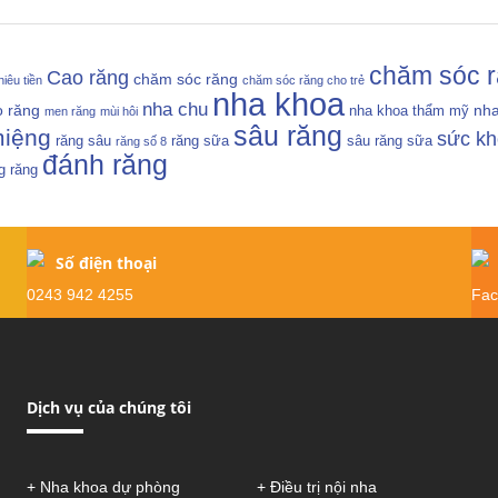
chăm sóc 
Cao răng
chăm sóc răng
iêu tiền
chăm sóc răng cho trẻ
nha khoa
nha chu
o răng
nha
nha khoa thẩm mỹ
men răng
mùi hôi
sâu răng
miệng
sức k
răng sâu
răng sữa
sâu răng sữa
răng số 8
đánh răng
g răng
Số điện thoại
0243 942 4255
Fac
Dịch vụ
của chúng tôi
+ Nha khoa dự phòng
+ Điều trị nội nha