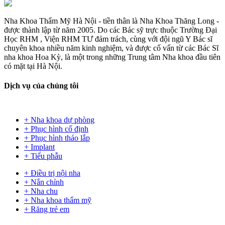
Nha Khoa Thẩm Mỹ Hà Nội - tiền thân là Nha Khoa Thăng Long -
được thành lập từ năm 2005. Do các Bác sỹ trực thuộc Trường Đại
Học RHM , Viện RHM TƯ đảm trách, cùng với đội ngũ Y Bác sĩ
chuyên khoa nhiều năm kinh nghiệm, và được cố vấn từ các Bác Sĩ
nha khoa Hoa Kỳ, là một trong những Trung tâm Nha khoa đầu tiên
có mặt tại Hà Nội.
Dịch vụ
của chúng tôi
+ Nha khoa dự phòng
+ Phục hình cố định
+ Phục hình tháo lắp
+ Implant
+ Tiểu phẫu
+ Điều trị nội nha
+ Nắn chỉnh
+ Nha chu
+ Nha khoa thẩm mỹ
+ Răng trẻ em