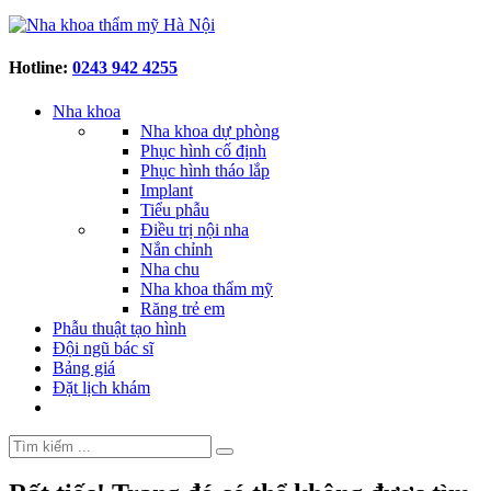
Hotline:
0243 942 4255
Nha khoa
Nha khoa dự phòng
Phục hình cố định
Phục hình tháo lắp
Implant
Tiểu phẫu
Điều trị nội nha
Nắn chỉnh
Nha chu
Nha khoa thẩm mỹ
Răng trẻ em
Phẫu thuật tạo hình
Đội ngũ bác sĩ
Bảng giá
Đặt lịch khám