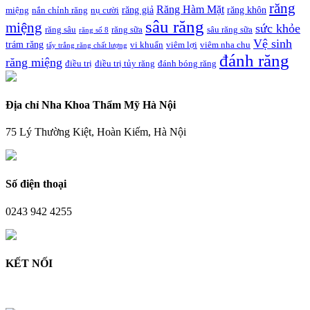
răng
Răng Hàm Mặt
răng giả
răng khôn
miệng
nắn chỉnh răng
nụ cười
sâu răng
miệng
sức khỏe
răng sâu
răng sữa
sâu răng sữa
răng số 8
Vệ sinh
trám răng
vi khuẩn
viêm lợi
viêm nha chu
tẩy trắng răng chất lượng
đánh răng
răng miệng
điều trị
điều trị tủy răng
đánh bóng răng
Địa chỉ Nha Khoa Thẩm Mỹ Hà Nội
75 Lý Thường Kiệt, Hoàn Kiếm, Hà Nội
Số điện thoại
0243 942 4255
KẾT NỐI
Facebook