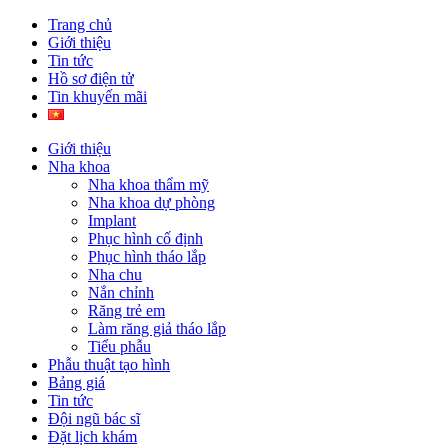
Trang chủ
Giới thiệu
Tin tức
Hồ sơ điện tử
Tin khuyến mãi
Giới thiệu
Nha khoa
Nha khoa thẩm mỹ
Nha khoa dự phòng
Implant
Phục hình cố định
Phục hình tháo lắp
Nha chu
Nắn chỉnh
Răng trẻ em
Làm răng giả tháo lắp
Tiểu phẫu
Phẫu thuật tạo hình
Bảng giá
Tin tức
Đội ngũ bác sĩ
Đặt lịch khám