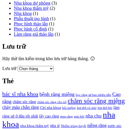
Nha khoa dự phòng
(3)
Nha khoa thẩm mỹ
(2)
Nha khoa
(1)
Phẫu thuật tạo hình
(1)
Phục hình tháo lắp
(1)
Phục hình cố định
(1)
Làm răng giả tháo lắp
(1)
Lưu trữ
Hãy thử tìm kiếm trong kho lưu trữ hàng tháng. 🙂
Lưu trữ
Thẻ
bác sĩ nha khoa
bệnh răng miệng
Cao
bọc răng sứ bao nhiêu tiền
chăm sóc răng miệng
răng
chăm sóc răng
chăm sóc răng cho trẻ
chảy máu chân răng
làm
Chỉ nha khoa
hôi miệng
hơi thở có mùi
hơi thở hôi
nha
nha chu
răng sứ ở đâu tốt nhất
lấy cao răng
men răng
mùi hôi
khoa
niềng răng
nha sĩ
nha khoa thẩm mỹ
nước súc
Nhiễm trùng huyết