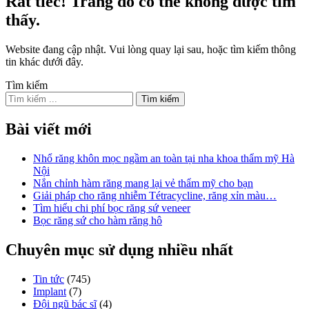
Rất tiếc! Trang đó có thể không được tìm
thấy.
Website đang cập nhật. Vui lòng quay lại sau, hoặc tìm kiếm thông
tin khác dưới đây.
Tìm kiếm
Bài viết mới
Nhổ răng khôn mọc ngầm an toàn tại nha khoa thẩm mỹ Hà
Nội
Nắn chỉnh hàm răng mang lại vẻ thẩm mỹ cho bạn
Giải pháp cho răng nhiễm Tétracycline, răng xỉn màu…
Tìm hiểu chi phí bọc răng sứ veneer
Bọc răng sứ cho hàm răng hô
Chuyên mục sử dụng nhiều nhất
Tin tức
(745)
Implant
(7)
Đội ngũ bác sĩ
(4)