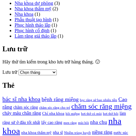
Nha khoa dự phòng
(3)
Nha khoa thẩm mỹ
(2)
Nha khoa
(1)
Phẫu thuật tạo hình
(1)
Phục hình tháo lắp
(1)
Phục hình cố định
(1)
Làm răng giả tháo lắp
(1)
Lưu trữ
Hãy thử tìm kiếm trong kho lưu trữ hàng tháng. 🙂
Lưu trữ
Thẻ
bác sĩ nha khoa
bệnh răng miệng
Cao
bọc răng sứ bao nhiêu tiền
chăm sóc răng miệng
răng
chăm sóc răng
chăm sóc răng cho trẻ
chảy máu chân răng
làm
Chỉ nha khoa
hôi miệng
hơi thở có mùi
hơi thở hôi
nha
nha chu
răng sứ ở đâu tốt nhất
lấy cao răng
men răng
mùi hôi
khoa
niềng răng
nha sĩ
nha khoa thẩm mỹ
nước súc
Nhiễm trùng huyết