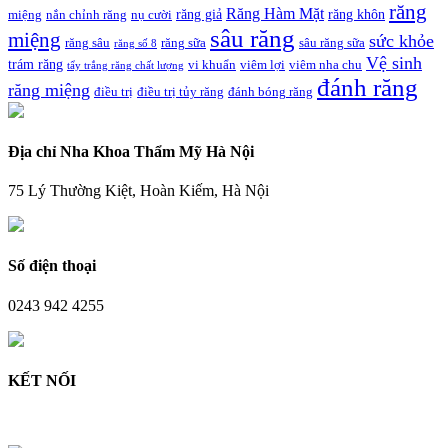
răng
Răng Hàm Mặt
răng giả
răng khôn
miệng
nắn chỉnh răng
nụ cười
sâu răng
miệng
sức khỏe
răng sâu
răng sữa
sâu răng sữa
răng số 8
Vệ sinh
trám răng
vi khuẩn
viêm lợi
viêm nha chu
tẩy trắng răng chất lượng
đánh răng
răng miệng
điều trị
điều trị tủy răng
đánh bóng răng
Địa chỉ Nha Khoa Thẩm Mỹ Hà Nội
75 Lý Thường Kiệt, Hoàn Kiếm, Hà Nội
Số điện thoại
0243 942 4255
KẾT NỐI
Facebook