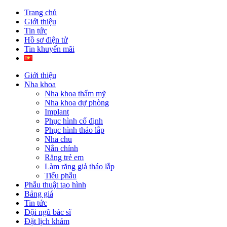
Trang chủ
Giới thiệu
Tin tức
Hồ sơ điện tử
Tin khuyến mãi
Giới thiệu
Nha khoa
Nha khoa thẩm mỹ
Nha khoa dự phòng
Implant
Phục hình cố định
Phục hình tháo lắp
Nha chu
Nắn chỉnh
Răng trẻ em
Làm răng giả tháo lắp
Tiểu phẫu
Phẫu thuật tạo hình
Bảng giá
Tin tức
Đội ngũ bác sĩ
Đặt lịch khám