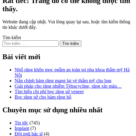
Rất tiếc! Trang đó có thể không được tìm
thấy.
Website đang cập nhật. Vui lòng quay lại sau, hoặc tìm kiếm thông
tin khác dưới đây.
Tìm kiếm
Bài viết mới
Nhổ răng khôn mọc ngầm an toàn tại nha khoa thẩm mỹ Hà
Nội
Nắn chỉnh hàm răng mang lại vẻ thẩm mỹ cho bạn
Giải pháp cho răng nhiễm Tétracycline, răng xỉn màu…
Tìm hiểu chi phí bọc răng sứ veneer
Bọc răng sứ cho hàm răng hô
Chuyên mục sử dụng nhiều nhất
Tin tức
(745)
Implant
(7)
Đội ngũ bác sĩ
(4)