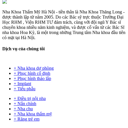
Nha Khoa Thẩm Mỹ Hà Nội - tiền thân là Nha Khoa Thăng Long -
được thành lập từ năm 2005. Do các Bác sỹ trực thuộc Trường Đại
Học RHM , Viện RHM TƯ đảm trách, cùng với đội ngũ Y Bác sĩ
chuyên khoa nhiều năm kinh nghiệm, và được cố vấn từ các Bác Sĩ
nha khoa Hoa Kỳ, là một trong những Trung tâm Nha khoa đầu tiên
có mặt tại Hà Nội.
Dịch vụ
của chúng tôi
+ Nha khoa dự phòng
+ Phục hình cố định
+ Phục hình tháo lắp
+ Implant
+ Tiểu phẫu
+ Điều trị nội nha
+ Nắn chỉnh
+ Nha chu
+ Nha khoa thẩm mỹ
+ Răng trẻ em