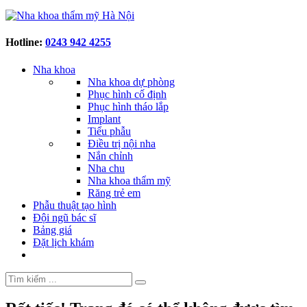
Hotline:
0243 942 4255
Nha khoa
Nha khoa dự phòng
Phục hình cố định
Phục hình tháo lắp
Implant
Tiểu phẫu
Điều trị nội nha
Nắn chỉnh
Nha chu
Nha khoa thẩm mỹ
Răng trẻ em
Phẫu thuật tạo hình
Đội ngũ bác sĩ
Bảng giá
Đặt lịch khám