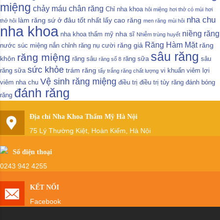
miệng
chảy máu chân răng
Chỉ nha khoa
hôi miệng
hơi thở có mùi
hơi
nha chu
làm răng sứ ở đâu tốt nhất
lấy cao răng
thở hôi
men răng
mùi hôi
nha khoa
niềng răng
nha sĩ
nha khoa thẩm mỹ
Nhiễm trùng huyết
Răng Hàm Mặt
răng giả
răng
nước súc miệng
nắn chỉnh răng
nụ cười
sâu răng
răng miệng
khôn
răng sâu
răng sữa
sâu
răng số 8
sức khỏe
trám răng
răng sữa
vi khuẩn
viêm lợi
tẩy trắng răng chất lượng
Vệ sinh răng miệng
viêm nha chu
điều trị
điều trị tủy răng
đánh bóng
đánh răng
răng
Địa chỉ Nha Khoa Thẩm Mỹ Hà Nội
75 Lý Thường Kiệt, Hoàn Kiếm, Hà Nội
Số điện thoại
0243 942 4255
KẾT NỐI
Facebook