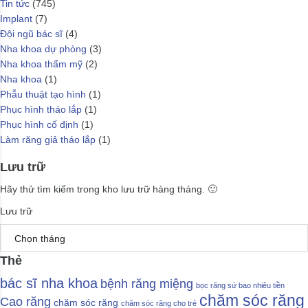
Tin tức
(745)
Implant
(7)
Đội ngũ bác sĩ
(4)
Nha khoa dự phòng
(3)
Nha khoa thẩm mỹ
(2)
Nha khoa
(1)
Phẫu thuật tạo hình
(1)
Phục hình tháo lắp
(1)
Phục hình cố định
(1)
Làm răng giả tháo lắp
(1)
Lưu trữ
Hãy thử tìm kiếm trong kho lưu trữ hàng tháng. 🙂
Lưu trữ
Thẻ
bác sĩ nha khoa
bệnh răng miệng
bọc răng sứ bao nhiêu tiền
chăm sóc răng
Cao răng
chăm sóc răng
chăm sóc răng cho trẻ